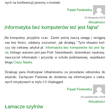
nych na kon­fe­ren­cji) pro­si­my o kon­takt.
Paweł Perekietka
19 listopada 2018
Aktualności
Informatyka bez komputerów też jest fajna”
„
„
Na kom­pu­te­ry przyj­dzie czas. Zanim pożrą naszą uwa­gę i wcią­gną
nas bez lito­ści, zdo­ła­my zro­zu­mieć, jak dzia­ła­ją.” Tymi sło­wa­mi koń­
czy się cie­ka­wy arty­kuł pt.
Infor­ma­ty­ka bez kom­pu­te­rów też jest faj­
na
, któ­re­go auto­rem jest pan Piotr Sta­ni­sław­ski, dzien­ni­karz nauko­wy,
nauczy­ciel infor­ma­ty­ki i przy­ro­dy w szko­le pod­sta­wo­wej, współ­au­tor
blo­ga
Cra­zy Nauka
.
Dzię­ku­ję panu Andrze­jo­wi Urbań­skie­mu za prze­sła­nie odno­śni­ka do
arty­ku­łu. Zachę­cam Pań­stwa do dzie­le­nia się infor­ma­cja­mi o cie­ka­
wych ini­cja­ty­wach w sty­lu
Unplug­ged.
CS
Paweł Perekietka
20 października 2018
Aktualności
Łamacze szyfrów