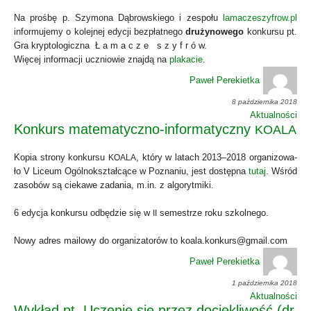
Na proś­bę p. Szy­mo­na Dąbrow­skie­go i zespo­łu
lamaczeszyfrow.pl
infor­mu­je­my o kolej­nej edy­cji bez­płat­ne­go
dru­ży­no­we­go
kon­kur­su pt.
Gra kryp­to­lo­gicz­na Ł a m a c z e s z y f r ó w.
Wię­cej infor­ma­cji ucznio­wie znaj­dą na
pla­ka­cie
.
Paweł Perekietka
8 października 2018
Aktualności
Konkurs matematyczno-informatyczny
KOALA
Kopia stro­ny kon­kur­su
, któ­ry w latach 2013–2018 orga­ni­zo­wa­
KOALA
ło V Liceum Ogól­no­kształ­cą­ce w Pozna­niu, jest dostęp­na
tutaj
. Wśród
zaso­bów są cie­ka­we zada­nia, m.in. z algo­ryt­mi­ki.
6 edy­cja kon­kur­su odbę­dzie się w
seme­strze roku szkol­ne­go.
II
Nowy adres mailo­wy do orga­ni­za­to­rów to koala.konkurs@gmail.com
Paweł Perekietka
1 października 2018
Aktualności
Wykład pt. Uczenie się przez dociekliwość (dr