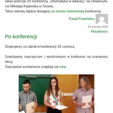
ra­tów pod­czas
kon­fe­ren­cji „Infor­ma­ty­ka w edu­ka­cji” na Uni­wer­sy­te­
XV
cie Miko­ła­ja Koper­ni­ka w Toru­niu.
Tekst refe­ra­tu będzie dostęp­ny
na stro­nie inter­ne­to­wej
kon­fe­ren­cji.
Paweł Perekietka
26 czerwca 2018
Aktualności
Po konferencji
Dzię­ku­je­my za udział w kon­fe­ren­cji 16 czerw­ca.
Gra­tu­lu­je­my zwy­cięz­com i wyróż­nio­nym w kon­kur­sie na sce­na­riusz
lek­cji.
Zwy­cię­skie sce­na­riu­sze znaj­du­ją się
tutaj
.