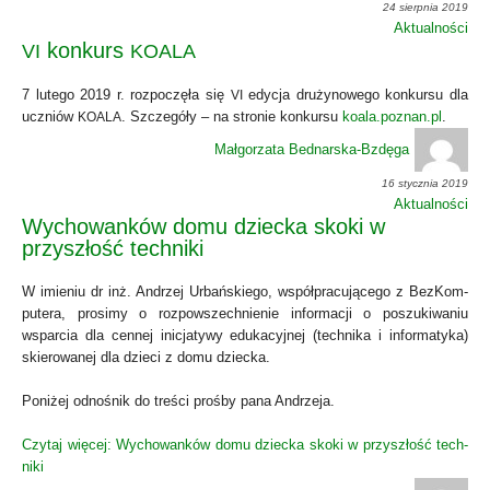
24 sierpnia 2019
Aktualności
konkurs
VI
KOALA
7 lute­go 2019 r. roz­po­czę­ła się
edy­cja dru­ży­no­we­go kon­kur­su dla
VI
uczniów
. Szcze­gó­ły – na stro­nie kon­kur­su
koala.poznan.pl
.
KOALA
Małgorzata Bednarska-Bzdęga
16 stycznia 2019
Aktualności
Wychowanków domu dziecka skoki w
przyszłość techniki
W imie­niu dr inż. Andrzej Urbań­skie­go, współ­pra­cu­ją­ce­go z Bez­Kom­
pu­te­ra, pro­si­my o roz­po­wszech­nie­nie infor­ma­cji o poszu­ki­wa­niu
wspar­cia dla cen­nej ini­cja­ty­wy edu­ka­cyj­nej (tech­ni­ka i infor­ma­ty­ka)
skie­ro­wa­nej dla dzie­ci z domu dziec­ka.
Poni­żej odno­śnik do tre­ści proś­by pana Andrze­ja.
Czy­taj wię­cej: Wycho­wan­ków domu dziec­ka sko­ki w przy­szłość tech­
ni­ki