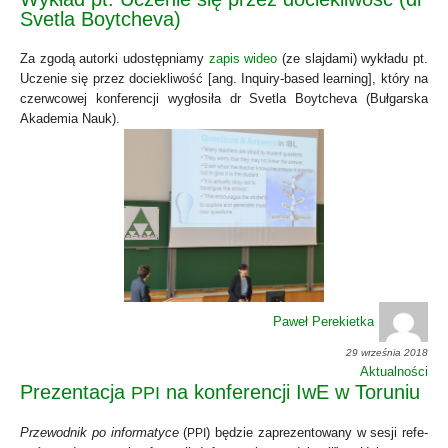
Svetla Boytcheva)
Za zgo­dą autor­ki udo­stęp­nia­my
zapis wideo
(ze slaj­da­mi) wykła­du pt.
Ucze­nie się przez docie­kli­wość [ang. Inqu­iry-based lear­ning], któ­ry na
czerw­co­wej kon­fe­ren­cji wygło­si­ła dr Sve­tla Boyt­che­va (Buł­gar­ska
Aka­de­mia Nauk).
Paweł Perekietka
29 września 2018
Aktualności
Prezentacja
na konferencji IwE w Toruniu
PPI
Prze­wod­nik po infor­ma­ty­ce
(
) będzie zapre­zen­to­wa­ny w sesji refe­
PPI