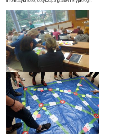
infor­ma­ty­ki idee, doty­czą­ce gra­fów i kryp­to­lo­gii.