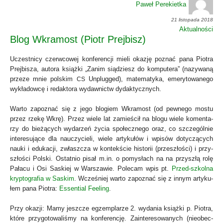
Paweł Perekietka
21 listopada 2018
Aktualności
Blog Wkramost (Piotr Prejbisz)
Uczest­ni­cy czerw­co­wej kon­fe­ren­cji mie­li oka­zję poznać pana Pio­tra
Prej­bi­sza, auto­ra książ­ki „Zanim sią­dziesz do kom­pu­te­ra” (nazy­wa­ną
prze­ze mnie pol­skim
Unplug­ged), mate­ma­ty­ka, eme­ry­to­wa­ne­go
CS
wykła­dow­cę i redak­to­ra wydaw­nictw dydak­tycz­nych.
War­to zapo­znać się z jego blo­giem Wkra­most (od pew­ne­go mostu
przez rze­kę Wkrę). Przez wie­le lat zamie­ścił na blo­gu wie­le komen­ta­
rzy do bie­żą­cych wyda­rzeń życia spo­łecz­ne­go oraz, co szcze­gól­nie
inte­re­su­ją­ce dla nauczy­cie­li, wie­le arty­ku­łów i wpi­sów doty­czą­cych
nauki i edu­ka­cji, zwłasz­cza w kon­tek­ście histo­rii (prze­szło­ści) i przy­
szło­ści Pol­ski. Ostat­nio pisał m.in. o pomy­słach na na przy­szłą rolę
Pała­cu i Osi Saskiej w War­sza­wie. Pole­cam wpis pt.
Przed-szkol­na
kryp­to­gra­fia w Saskim
. Wcze­śniej war­to zapo­znać się z innym arty­ku­
łem pana Pio­tra:
Essen­tial Feeling
.
Przy oka­zji: Mamy jesz­cze egzem­pla­rze 2. wyda­nia książ­ki p. Pio­tra,
któ­re przy­go­to­wa­li­śmy na kon­fe­ren­cję. Zain­te­re­so­wa­nych (nie­obec­