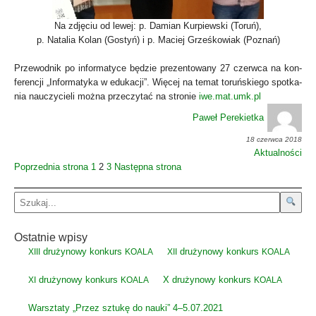
Na zdję­ciu od lewej: p. Damian Kur­piew­ski (Toruń),
p. Nata­lia Kolan (Gostyń) i p. Maciej Grześ­ko­wiak (Poznań)
Prze­wod­nik po infor­ma­ty­ce będzie pre­zen­to­wa­ny 27 czerw­ca na kon­
fe­ren­cji „Infor­ma­ty­ka w edu­ka­cji”. Wię­cej na temat toruń­skie­go spo­tka­
nia nauczy­cie­li moż­na prze­czy­tać na stro­nie
iwe.mat.umk.pl
Paweł Perekietka
18 czerwca 2018
Aktualności
Poprzednia strona
1
2
3
Następna strona
Ostatnie wpisy
drużynowy konkurs
drużynowy konkurs
XIII
KOALA
XII
KOALA
drużynowy konkurs
X drużynowy konkurs
XI
KOALA
KOALA
Warsztaty „Przez sztukę do nauki” 4–5.07.2021