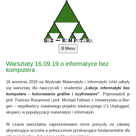
Menu
Warsztaty 16.09.19 o informatyce bez
komputera
16 wrze­śnia 2019 na Wydzia­le Mate­ma­ty­ki i Infor­ma­ty­ki
odby­ły
UAM
się warsz­ta­ty dla nauczy­cie­li i stu­den­tów
„Lek­cje infor­ma­ty­ki bez
kom­pu­te­ra – kolo­ro­wa­nie gra­fów i szy­fro­wa­nie”
. Popro­wa­dzi­li je
prof. Fran­ces Rosa­mond i prof. Micha­el Fel­lows z Uni­wer­sy­te­tu w Ber­
gen – współ­twór­cy świa­to­we­go pro­jek­tu edu­ka­cyj­ne­go
Unplug­ged,
CS
eks­per­ci w popu­la­ry­za­cji mate­ma­ty­ki i infor­ma­ty­ki.
W cza­sie warsz­ta­tów zapre­zen­to­wa­no róż­ne pomy­sły na zaba­wy
akty­wi­zu­ją­ce uczniów a jed­no­cze­śnie prze­ka­zu­ją­ce fun­da­men­tal­ne dla