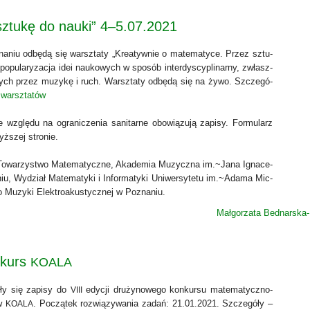
sztukę do nauki” 4–5.07.2021
­niu odbę­dą się warsz­ta­ty „Kre­atyw­nie o mate­ma­ty­ce. Przez sztu­
pu­la­ry­za­cja idei nauko­wych w spo­sób inter­dy­scy­pli­nar­ny, zwłasz­
nych przez muzy­kę i ruch. Warsz­ta­ty odbę­dą się na żywo. Szcze­gó­
 warsz­ta­tów
 wzglę­du na ogra­ni­cze­nia sani­tar­ne obo­wią­zu­ją zapi­sy. For­mu­larz
ż­szej stro­nie.
ie Towa­rzy­stwo Mate­ma­tycz­ne, Aka­de­mia Muzycz­na im.~Jana Igna­ce­
u, Wydział Mate­ma­ty­ki i Infor­ma­ty­ki Uni­wer­sy­te­tu im.~Adama Mic­
o Muzy­ki Elek­tro­aku­stycz­nej w Pozna­niu.
Małgorzata Bednarska
nkurs
KOALA
ę­ły się zapi­sy do
edy­cji dru­ży­no­we­go kon­kur­su mate­ma­tycz­no-
VIII
ów
. Począ­tek roz­wią­zy­wa­nia zadań: 21.01.2021. Szcze­gó­ły –
KOALA