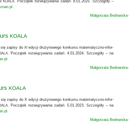
ów
. Począ­tek roz­wią­zy­wa­nia zadań: 8.01.2025. Szcze­gó­ły –
KOALA
oznan.pl
.
CS4HS
Małgorzata Bednarska
kurs
KOALA
y się zapi­sy do
edy­cji dru­ży­no­we­go kon­kur­su mate­ma­tycz­no-infor­
XI
. Począ­tek roz­wią­zy­wa­nia zadań: 4.01.2024. Szcze­gó­ły – na
OALA
an.pl
.
Małgorzata Bednarska
urs
KOALA
y się zapi­sy do X edy­cji dru­ży­no­we­go kon­kur­su mate­ma­tycz­no-infor­
. Począ­tek roz­wią­zy­wa­nia zadań: 5.01.2023. Szcze­gó­ły – na
OALA
an.pl
.
Małgorzata Bednarska