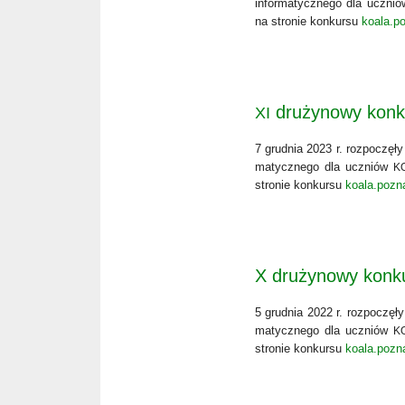
infor­ma­tycz­ne­go dla uczni
na stro­nie kon­kur­su
koala.p
drużynowy kon
XI
7 grud­nia 2023 r. roz­po­czę­ł
ma­tycz­ne­go dla uczniów
K
stro­nie kon­kur­su
koala.pozn
X drużynowy konk
5 grud­nia 2022 r. roz­po­czę­ł
ma­tycz­ne­go dla uczniów
K
stro­nie kon­kur­su
koala.pozn