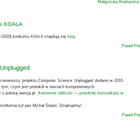
Małgorzata Bednarska
su
KOALA
÷2020) kon­kur­su
znaj­du­ją się
tutaj
.
KOALA
Paweł Per
Unplugged
sce­na­riu­szy pro­jek­tu Com­pu­ter Scien­ce Unplug­ged doda­no w 2015
tym, czym jest pro­to­kół w sie­ciach kom­pu­te­ro­wych.
z pol­ską wer­sją pt.
Kamien­ne tablicz­ki — pro­to­ko­ły komu­ni­ka­cji w
rze­tłu­ma­czył pan Michał Śla­ski. Dzię­ku­je­my!
Paweł Per