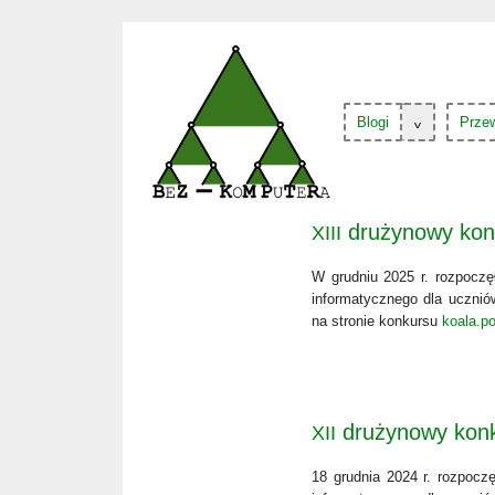
Blogi
Przew
drużynowy ko
XIII
W grud­niu 2025 r. roz­po­czę
infor­ma­tycz­ne­go dla uczni
na stro­nie kon­kur­su
koala.p
drużynowy kon
XII
18 grud­nia 2024 r. roz­po­cz