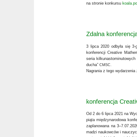
na stro­nie kon­kur­su
koala.p
Zdalna konferencj
3 lip­ca 2020 odby­ła się 3-go
kon­fe­ren­cji Cre­ati­ve Mathe
seria kil­ku­na­sto­mi­nu­to­w
ducha”
.
CMSC
Nagra­nia z tego wyda­rze­nia 
konferencja Creat
Od 2 do 6 lip­ca 2021 na Wydzia
pią­ta mię­dzy­na­ro­do­wa kon­f
zapla­no­wa­na na 3–7.07.2020 
ma­dzi naukow­ców i nauczy­ci