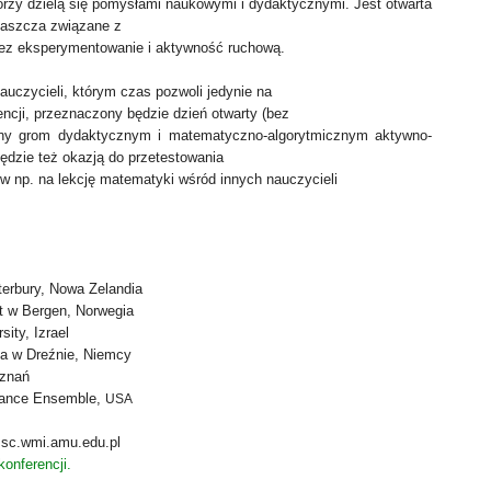
któ­rzy dzie­lą się pomy­sła­mi nauko­wy­mi i dydak­tycz­ny­mi. Jest otwar­ta
łasz­cza zwią­za­ne z
z eks­pe­ry­men­to­wa­nie i aktyw­ność rucho­wą.
nauczy­cie­li, któ­rym czas pozwo­li jedy­nie na
ren­cji, prze­zna­czo­ny będzie dzień otwar­ty (bez
­ny grom dydak­tycz­nym i mate­ma­tycz­no-algo­ryt­micz­nym aktyw­no­
dzie też oka­zją do prze­te­sto­wa­nia
ów np. na lek­cję mate­ma­ty­ki wśród innych nauczy­cie­li
ter­bu­ry, Nowa Zelan­dia
et w Ber­gen, Nor­we­gia
i­ty, Izra­el
­ka w Dreź­nie, Niem­cy
oznań
Dan­ce Ensem­ble,
USA
 cmsc.wmi.amu.edu.pl
on­fe­ren­cji
.