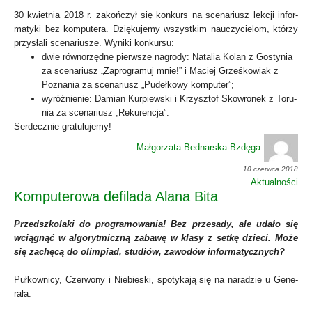
30 kwiet­nia 2018 r. zakoń­czył się kon­kurs na sce­na­riusz lek­cji infor­
ma­ty­ki bez kom­pu­te­ra. Dzię­ku­je­my wszyst­kim nauczy­cie­lom, któ­rzy
przy­sła­li sce­na­riu­sze. Wyni­ki kon­kur­su:
dwie rów­no­rzęd­ne pierw­sze nagro­dy: Nata­lia Kolan z Gosty­nia
za sce­na­riusz „Zapro­gra­muj mnie!” i Maciej Grześ­ko­wiak z
Pozna­nia za sce­na­riusz „Pudeł­ko­wy kom­pu­ter”;
wyróż­nie­nie: Damian Kur­piew­ski i Krzysz­tof Skow­ro­nek z Toru­
nia za sce­na­riusz „Reku­ren­cja”.
Ser­decz­nie gra­tu­lu­je­my!
Małgorzata Bednarska-Bzdęga
10 czerwca 2018
Aktualności
Komputerowa defilada Alana Bita
Przed­szko­la­ki do pro­gra­mo­wa­nia! Bez prze­sa­dy, ale uda­ło się
wcią­gnąć w algo­ryt­micz­ną zaba­wę w kla­sy z set­kę dzie­ci. Może
się zachę­cą do olim­piad, stu­diów, zawo­dów infor­ma­tycz­nych?
Puł­kow­ni­cy, Czer­wo­ny i Nie­bie­ski, spo­ty­ka­ją się na nara­dzie u Gene­
ra­ła.