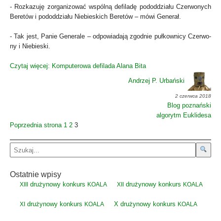
- Roz­ka­zu­ję zor­ga­ni­zo­wać wspól­ną defi­la­dę pod­od­dzia­łu Czer­wo­nych
Bere­tów i pod­od­dzia­łu Nie­bie­skich Bere­tów – mówi Gene­rał.
- Tak jest, Panie Gene­ra­le – odpo­wia­da­ją zgod­nie puł­kow­ni­cy Czer­wo­
ny i Nie­bie­ski.
Czy­taj wię­cej: Kom­pu­te­ro­wa defi­la­da Ala­na Bita
Andrzej P. Urbański
2 czerwca 2018
Blog poznański
algorytm Euklidesa
Poprzednia strona
1
2
3
Ostatnie wpisy
drużynowy konkurs
drużynowy konkurs
XIII
KOALA
XII
KOALA
drużynowy konkurs
X drużynowy konkurs
XI
KOALA
KOALA