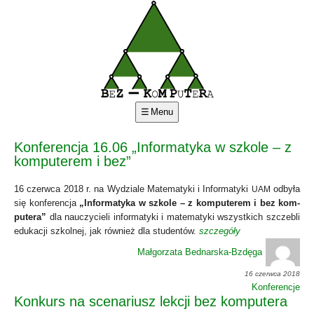
Menu
Konferencja 16.06 „Informatyka w szkole – z
komputerem i bez”
16 czerw­ca 2018 r. na Wydzia­le Mate­ma­ty­ki i Infor­ma­ty­ki
odby­ła
UAM
się kon­fe­ren­cja
„Infor­ma­ty­ka w szko­le – z kom­pu­te­rem i bez kom­
pu­te­ra”
dla nauczy­cie­li infor­ma­ty­ki i mate­ma­ty­ki wszyst­kich szcze­bli
edu­ka­cji szkol­nej, jak rów­nież dla stu­den­tów.
szcze­gó­ły
Małgorzata Bednarska-Bzdęga
16 czerwca 2018
Konferencje
Konkurs na scenariusz lekcji bez komputera